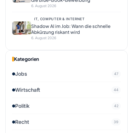
6. August 2026
IT, COMPUTER & INTERNET
Shadow AI im Job: Wann die schnelle
Abkürzung riskant wird
6. August 2026
Kategorien
Jobs
47
Wirtschaft
44
Politik
42
Recht
39