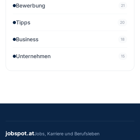
Bewerbung
21
Tipps
20
Business
18
Unternehmen
15
jobspot.at
Jobs, Karriere und Berufsleben