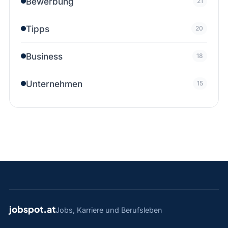
Bewerbung
21
Tipps
20
Business
18
Unternehmen
15
jobspot.at
Jobs, Karriere und Berufsleben