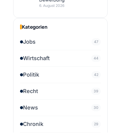
6. August 2026
Kategorien
Jobs
47
Wirtschaft
44
Politik
42
Recht
39
News
30
Chronik
29