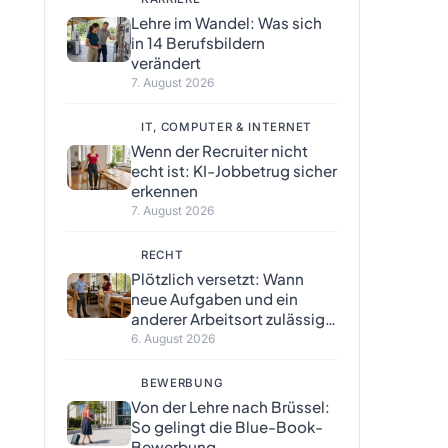
Lehre im Wandel: Was sich
in 14 Berufsbildern
verändert
7. August 2026
IT, COMPUTER & INTERNET
Wenn der Recruiter nicht
echt ist: KI-Jobbetrug sicher
erkennen
7. August 2026
RECHT
Plötzlich versetzt: Wann
neue Aufgaben und ein
anderer Arbeitsort zulässig
sind
6. August 2026
BEWERBUNG
Von der Lehre nach Brüssel:
So gelingt die Blue-Book-
Bewerbung