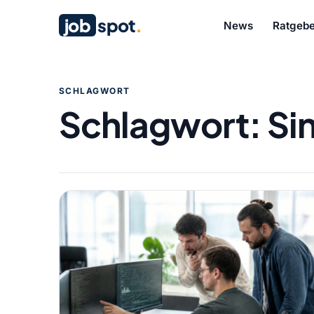
job
spot
.
News
Ratgebe
SCHLAGWORT
Schlagwort:
Si