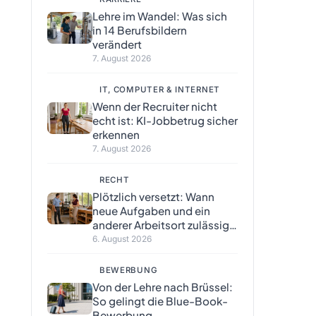
Lehre im Wandel: Was sich
in 14 Berufsbildern
verändert
7. August 2026
IT, COMPUTER & INTERNET
Wenn der Recruiter nicht
echt ist: KI-Jobbetrug sicher
erkennen
7. August 2026
RECHT
Plötzlich versetzt: Wann
neue Aufgaben und ein
anderer Arbeitsort zulässig
sind
6. August 2026
BEWERBUNG
Von der Lehre nach Brüssel:
So gelingt die Blue-Book-
Bewerbung