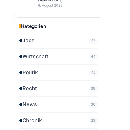
6. August 2026
Kategorien
Jobs
47
Wirtschaft
44
Politik
42
Recht
39
News
30
Chronik
29