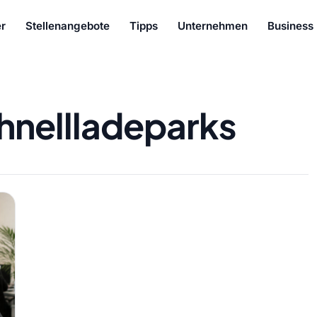
r
Stellenangebote
Tipps
Unternehmen
Business
hnellladeparks