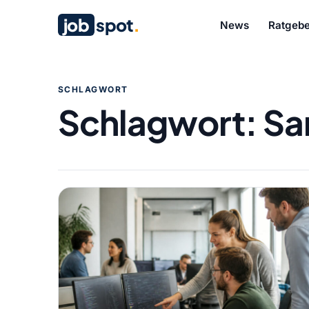
job
spot
.
News
Ratgebe
SCHLAGWORT
Schlagwort:
Sa