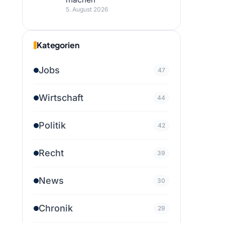
5. August 2026
Kategorien
Jobs
47
Wirtschaft
44
Politik
42
Recht
39
News
30
Chronik
29