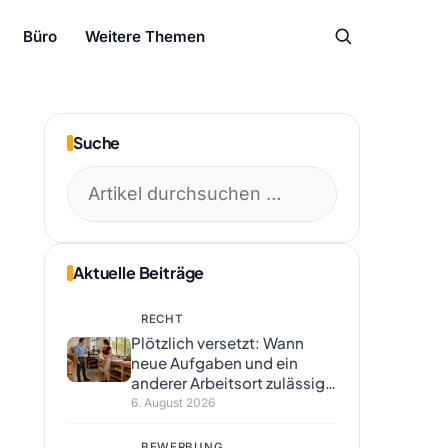
Büro
Weitere Themen
Suche
Suchen
nach:
Aktuelle Beiträge
RECHT
Plötzlich versetzt: Wann
neue Aufgaben und ein
anderer Arbeitsort zulässig
sind
6. August 2026
BEWERBUNG