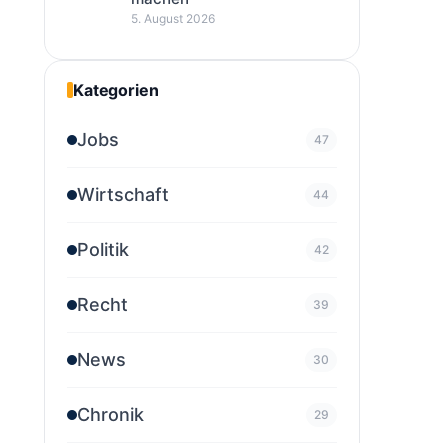
5. August 2026
Kategorien
Jobs
47
Wirtschaft
44
Politik
42
Recht
39
News
30
Chronik
29