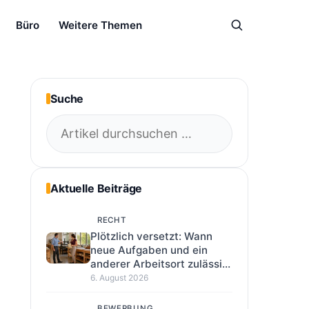
Büro
Weitere Themen
Suche
Suchen
nach:
Aktuelle Beiträge
RECHT
Plötzlich versetzt: Wann
neue Aufgaben und ein
anderer Arbeitsort zulässig
sind
6. August 2026
BEWERBUNG