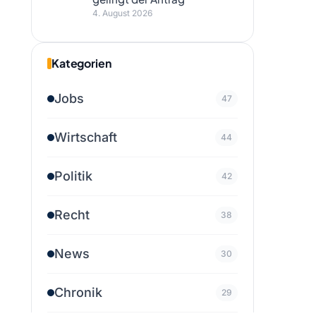
4. August 2026
Kategorien
Jobs
47
Wirtschaft
44
Politik
42
Recht
38
News
30
Chronik
29