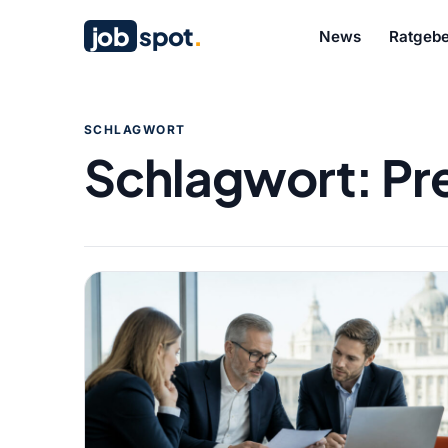
job
spot
.
News
Ratgebe
SCHLAGWORT
Schlagwort:
Pr