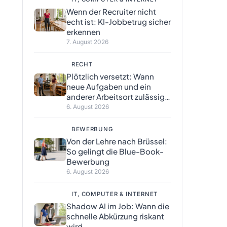
Wenn der Recruiter nicht
echt ist: KI-Jobbetrug sicher
erkennen
7. August 2026
RECHT
Plötzlich versetzt: Wann
neue Aufgaben und ein
anderer Arbeitsort zulässig
sind
6. August 2026
BEWERBUNG
Von der Lehre nach Brüssel:
So gelingt die Blue-Book-
Bewerbung
6. August 2026
IT, COMPUTER & INTERNET
Shadow AI im Job: Wann die
schnelle Abkürzung riskant
wird