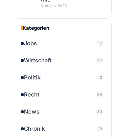
6. August 2026
Kategorien
Jobs
47
Wirtschaft
44
Politik
42
Recht
39
News
30
Chronik
29