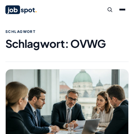
job
spot
.
SCHLAGWORT
Schlagwort:
OVWG