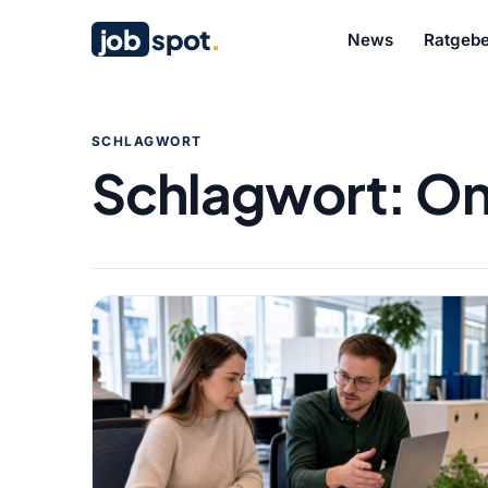
job
spot
.
News
Ratgebe
SCHLAGWORT
Schlagwort:
On