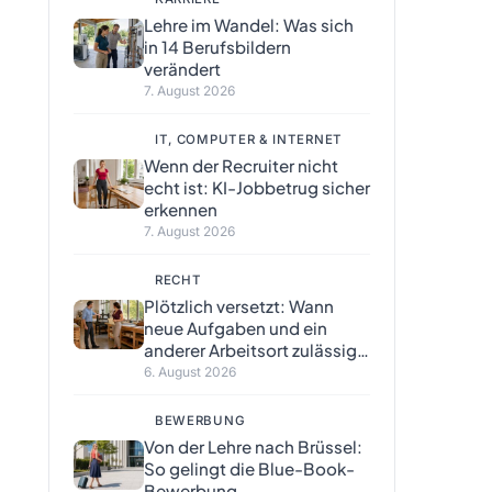
Lehre im Wandel: Was sich
in 14 Berufsbildern
verändert
7. August 2026
IT, COMPUTER & INTERNET
Wenn der Recruiter nicht
echt ist: KI-Jobbetrug sicher
erkennen
7. August 2026
RECHT
Plötzlich versetzt: Wann
neue Aufgaben und ein
anderer Arbeitsort zulässig
sind
6. August 2026
BEWERBUNG
Von der Lehre nach Brüssel:
So gelingt die Blue-Book-
Bewerbung