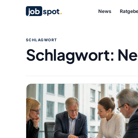
job
spot
.
News
Ratgebe
SCHLAGWORT
Schlagwort:
Ne