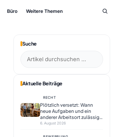
Büro
Weitere Themen
Suche
Suchen
nach:
Aktuelle Beiträge
RECHT
Plötzlich versetzt: Wann
neue Aufgaben und ein
anderer Arbeitsort zulässig
sind
6. August 2026
BEWERBUNG