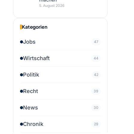
5. August 2026
Kategorien
Jobs
47
Wirtschaft
44
Politik
42
Recht
39
News
30
Chronik
29