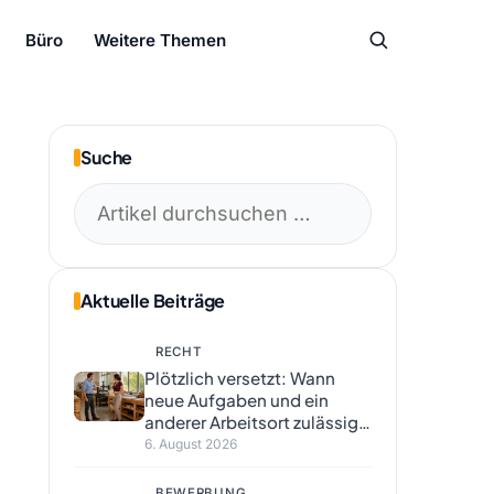
Büro
Weitere Themen
Suche
Suchen
nach:
Aktuelle Beiträge
RECHT
Plötzlich versetzt: Wann
neue Aufgaben und ein
anderer Arbeitsort zulässig
sind
6. August 2026
BEWERBUNG