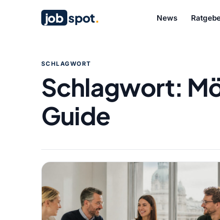
job
spot
.
News
Ratgebe
SCHLAGWORT
Schlagwort:
Mö
Guide