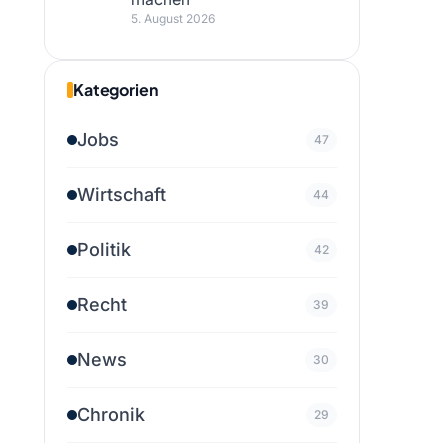
5. August 2026
Kategorien
Jobs
47
Wirtschaft
44
Politik
42
Recht
39
News
30
Chronik
29