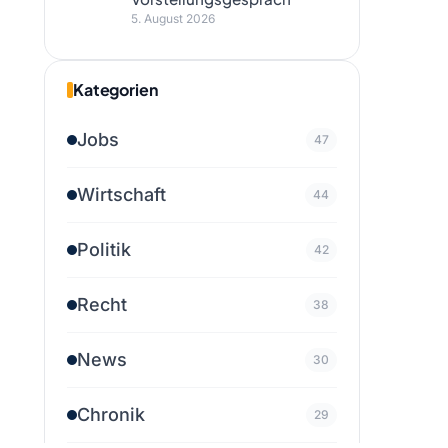
5. August 2026
Kategorien
Jobs
47
Wirtschaft
44
Politik
42
Recht
38
News
30
Chronik
29