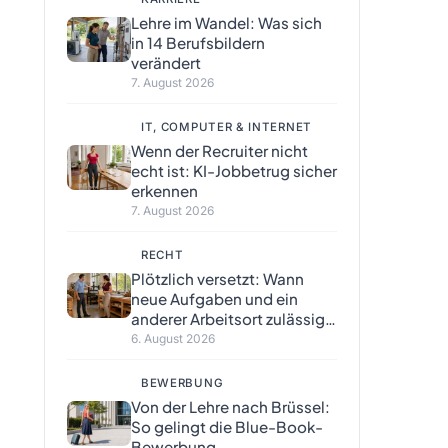
Lehre im Wandel: Was sich
in 14 Berufsbildern
verändert
7. August 2026
IT, COMPUTER & INTERNET
Wenn der Recruiter nicht
echt ist: KI-Jobbetrug sicher
erkennen
7. August 2026
RECHT
Plötzlich versetzt: Wann
neue Aufgaben und ein
anderer Arbeitsort zulässig
sind
6. August 2026
BEWERBUNG
Von der Lehre nach Brüssel:
So gelingt die Blue-Book-
Bewerbung