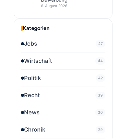
6. August 2026
Kategorien
Jobs
47
Wirtschaft
44
Politik
42
Recht
39
News
30
Chronik
29