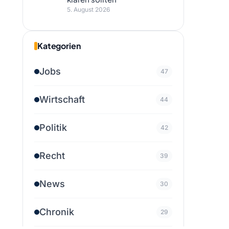
5. August 2026
Kategorien
Jobs
47
Wirtschaft
44
Politik
42
Recht
39
News
30
Chronik
29