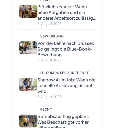
Plötzlich versetzt: Wann
neue Aufgaben und ein
anderer Arbeitsort zulässig
sind
6. August 2026
BEWERBUNG
Von der Lehre nach Brüssel:
So gelingt die Blue-Book-
Bewerbung
6. August 2026
IT, COMPUTER & INTERNET
Shadow AI im Job: Wann die
schnelle Abkürzung riskant
wird
6. August 2026
RECHT
Betriebsausflug geplant:
Was Beschäftigte vorher
klären sollten