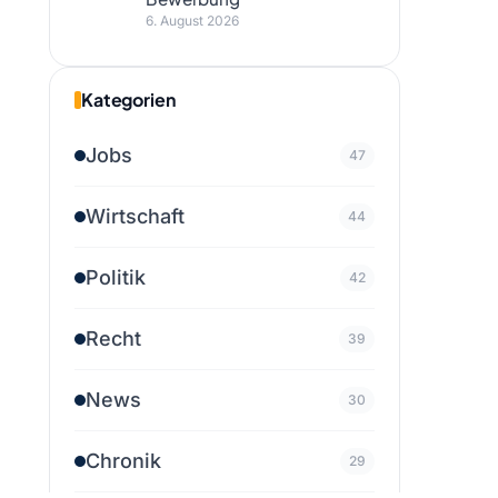
6. August 2026
Kategorien
Jobs
47
Wirtschaft
44
Politik
42
Recht
39
News
30
Chronik
29