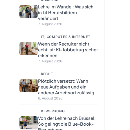
Lehre im Wandel: Was sich
in 14 Berufsbildern
verändert
7. August 2026
IT, COMPUTER & INTERNET
Wenn der Recruiter nicht
echt ist: KI-Jobbetrug sicher
erkennen
7. August 2026
RECHT
Plötzlich versetzt: Wann
neue Aufgaben und ein
anderer Arbeitsort zulässig
sind
6. August 2026
BEWERBUNG
Von der Lehre nach Brüssel:
So gelingt die Blue-Book-
Bewerbung