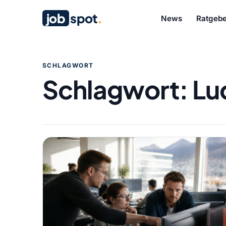
job
spot
.
News
Ratgebe
SCHLAGWORT
Schlagwort:
Lu