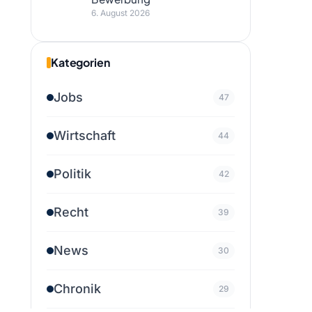
6. August 2026
Kategorien
Jobs
47
Wirtschaft
44
Politik
42
Recht
39
News
30
Chronik
29