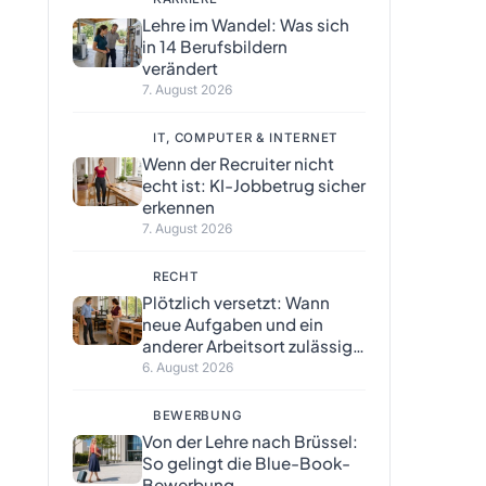
Lehre im Wandel: Was sich
in 14 Berufsbildern
verändert
7. August 2026
IT, COMPUTER & INTERNET
Wenn der Recruiter nicht
echt ist: KI-Jobbetrug sicher
erkennen
7. August 2026
RECHT
Plötzlich versetzt: Wann
neue Aufgaben und ein
anderer Arbeitsort zulässig
sind
6. August 2026
BEWERBUNG
Von der Lehre nach Brüssel:
So gelingt die Blue-Book-
Bewerbung