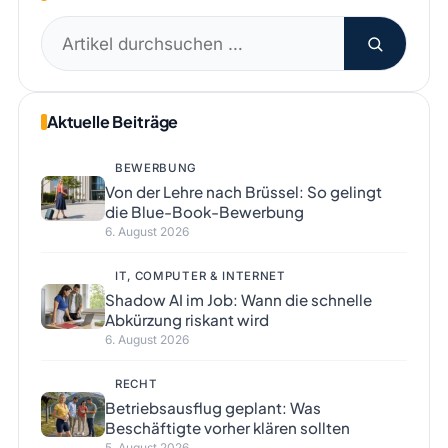
Suchen
nach:
Aktuelle Beiträge
BEWERBUNG
Von der Lehre nach Brüssel: So gelingt
die Blue-Book-Bewerbung
6. August 2026
IT, COMPUTER & INTERNET
Shadow AI im Job: Wann die schnelle
Abkürzung riskant wird
6. August 2026
RECHT
Betriebsausflug geplant: Was
Beschäftigte vorher klären sollten
5. August 2026