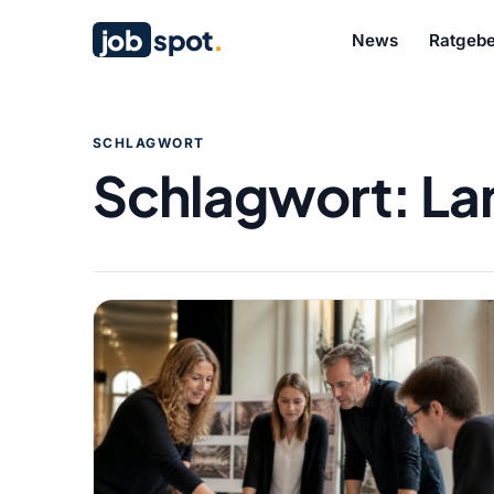
job
spot
.
News
Ratgebe
SCHLAGWORT
Schlagwort:
La