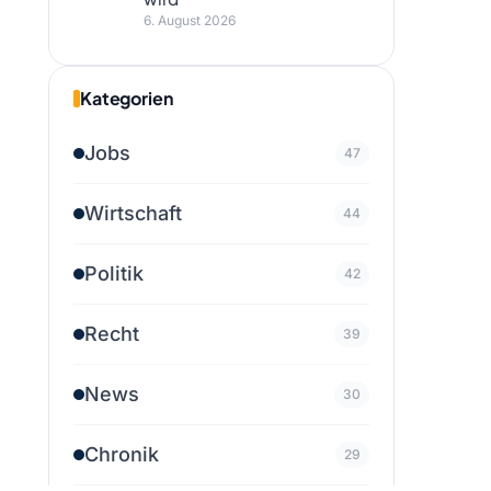
6. August 2026
Kategorien
Jobs
47
Wirtschaft
44
Politik
42
Recht
39
News
30
Chronik
29