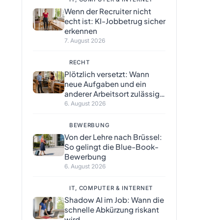
Wenn der Recruiter nicht
echt ist: KI-Jobbetrug sicher
erkennen
7. August 2026
RECHT
Plötzlich versetzt: Wann
neue Aufgaben und ein
anderer Arbeitsort zulässig
sind
6. August 2026
BEWERBUNG
Von der Lehre nach Brüssel:
So gelingt die Blue-Book-
Bewerbung
6. August 2026
IT, COMPUTER & INTERNET
Shadow AI im Job: Wann die
schnelle Abkürzung riskant
wird