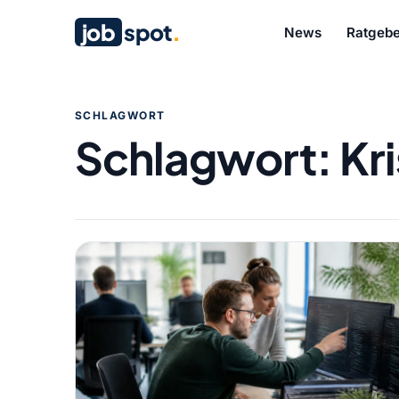
job
spot
.
News
Ratgebe
SCHLAGWORT
Schlagwort:
Kr