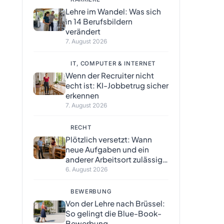
Lehre im Wandel: Was sich
in 14 Berufsbildern
verändert
7. August 2026
IT, COMPUTER & INTERNET
Wenn der Recruiter nicht
echt ist: KI-Jobbetrug sicher
erkennen
7. August 2026
RECHT
Plötzlich versetzt: Wann
neue Aufgaben und ein
anderer Arbeitsort zulässig
sind
6. August 2026
BEWERBUNG
Von der Lehre nach Brüssel:
So gelingt die Blue-Book-
Bewerbung