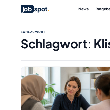
job
spot
.
News
Ratgebe
SCHLAGWORT
Schlagwort:
Kl