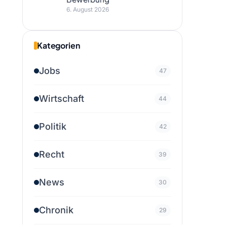
6. August 2026
Kategorien
Jobs
47
Wirtschaft
44
Politik
42
Recht
39
News
30
Chronik
29