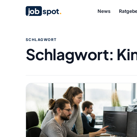
job
spot
.
News
Ratgebe
SCHLAGWORT
Schlagwort:
Ki