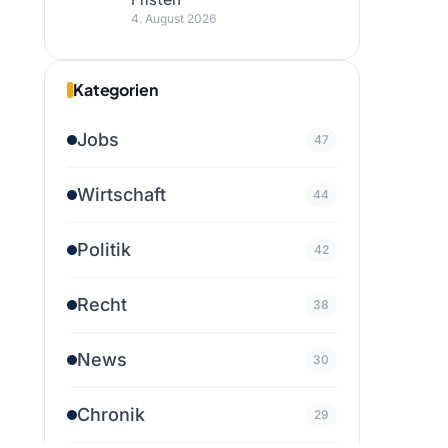
4. August 2026
Kategorien
Jobs
47
Wirtschaft
44
Politik
42
Recht
38
News
30
Chronik
29