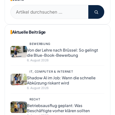
Suchen
nach:
Aktuelle Beiträge
BEWERBUNG
Von der Lehre nach Brüssel: So gelingt
die Blue-Book-Bewerbung
6. August 2026
IT, COMPUTER & INTERNET
Shadow AI im Job: Wann die schnelle
Abkürzung riskant wird
6. August 2026
RECHT
Betriebsausflug geplant: Was
Beschäftigte vorher klären sollten