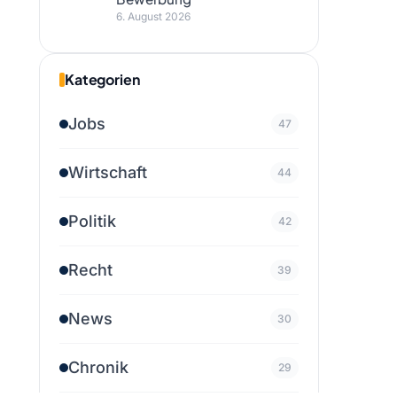
6. August 2026
Kategorien
Jobs
47
Wirtschaft
44
Politik
42
Recht
39
News
30
Chronik
29