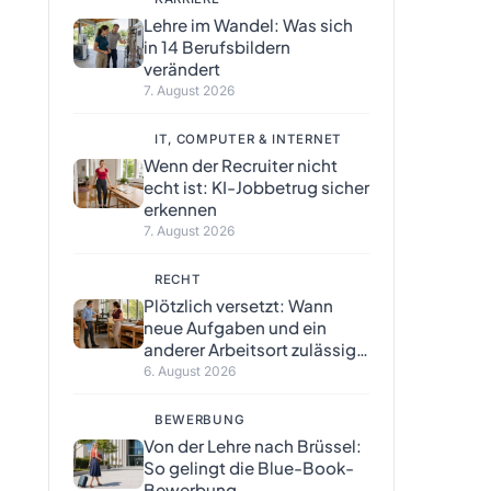
Lehre im Wandel: Was sich
in 14 Berufsbildern
verändert
7. August 2026
IT, COMPUTER & INTERNET
Wenn der Recruiter nicht
echt ist: KI-Jobbetrug sicher
erkennen
7. August 2026
RECHT
Plötzlich versetzt: Wann
neue Aufgaben und ein
anderer Arbeitsort zulässig
sind
6. August 2026
BEWERBUNG
Von der Lehre nach Brüssel:
So gelingt die Blue-Book-
Bewerbung