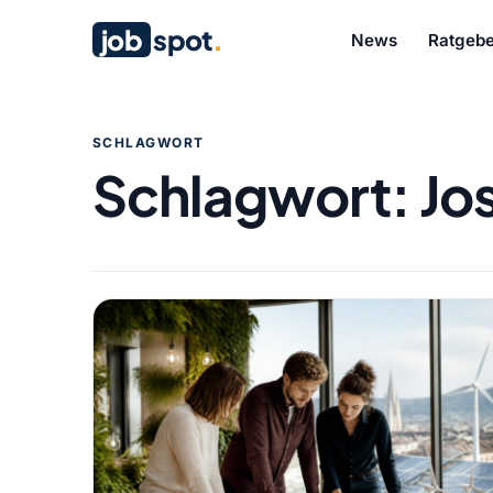
job
spot
.
News
Ratgebe
SCHLAGWORT
Schlagwort:
Jo