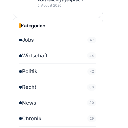
5. August 2026
Kategorien
Jobs
47
Wirtschaft
44
Politik
42
Recht
38
News
30
Chronik
29