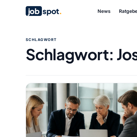
job
spot
.
News
Ratgebe
SCHLAGWORT
Schlagwort:
Jo