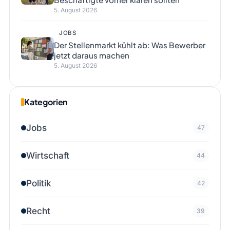
5. August 2026
JOBS
Der Stellenmarkt kühlt ab: Was Bewerber
jetzt daraus machen
5. August 2026
Kategorien
Jobs
47
Wirtschaft
44
Politik
42
Recht
39