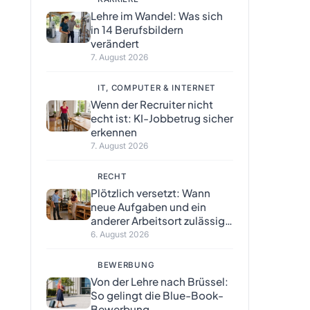
Lehre im Wandel: Was sich
in 14 Berufsbildern
verändert
7. August 2026
IT, COMPUTER & INTERNET
Wenn der Recruiter nicht
echt ist: KI-Jobbetrug sicher
erkennen
7. August 2026
RECHT
Plötzlich versetzt: Wann
neue Aufgaben und ein
anderer Arbeitsort zulässig
sind
6. August 2026
BEWERBUNG
Von der Lehre nach Brüssel:
So gelingt die Blue-Book-
Bewerbung