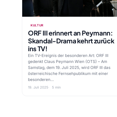
KULTUR
ORF III erinnert an Peymann:
Skandal-Drama kehrt zurück
ins TV!
Ein TV-Ereignis der besonderen Art: ORF III
gedenkt Claus Peymann Wien (OTS) – Am
Samstag, dem 19. Juli 2025, wird ORF III das
österreichische Fernsehpublikum mit einer
besonderen…
19. Juli 2025
5 min