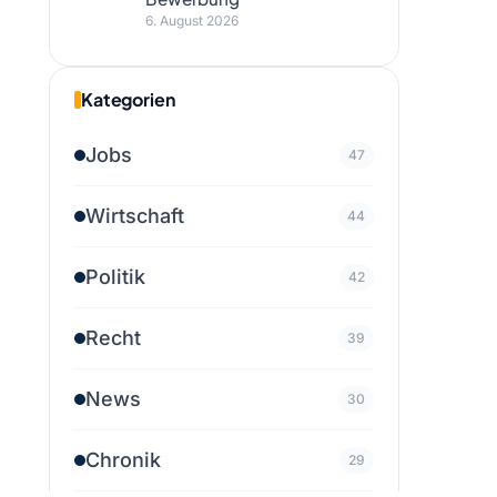
6. August 2026
Kategorien
Jobs
47
Wirtschaft
44
Politik
42
Recht
39
News
30
Chronik
29