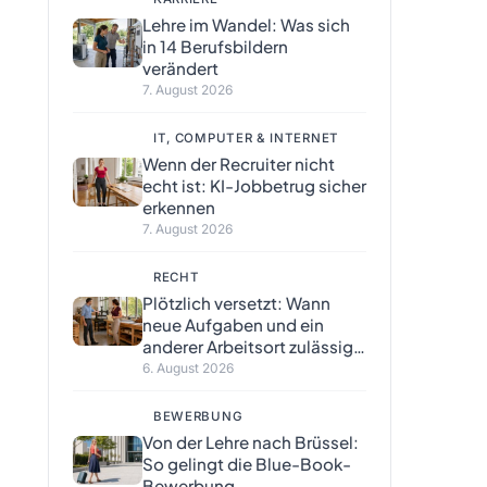
Lehre im Wandel: Was sich
in 14 Berufsbildern
verändert
7. August 2026
IT, COMPUTER & INTERNET
Wenn der Recruiter nicht
echt ist: KI-Jobbetrug sicher
erkennen
7. August 2026
RECHT
Plötzlich versetzt: Wann
neue Aufgaben und ein
anderer Arbeitsort zulässig
sind
6. August 2026
BEWERBUNG
Von der Lehre nach Brüssel:
So gelingt die Blue-Book-
Bewerbung