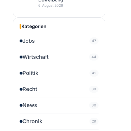
6. August 2026
Kategorien
Jobs
47
Wirtschaft
44
Politik
42
Recht
39
News
30
Chronik
29