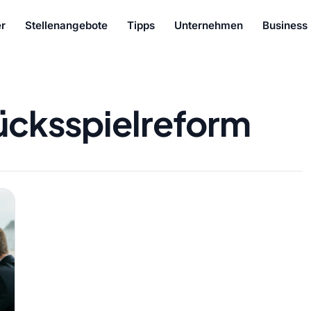
r
Stellenangebote
Tipps
Unternehmen
Business
ücksspielreform