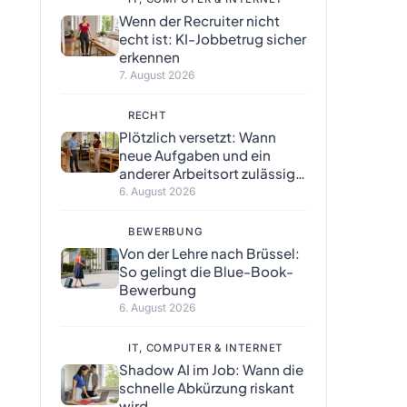
Wenn der Recruiter nicht
echt ist: KI-Jobbetrug sicher
erkennen
7. August 2026
RECHT
Plötzlich versetzt: Wann
neue Aufgaben und ein
anderer Arbeitsort zulässig
sind
6. August 2026
BEWERBUNG
Von der Lehre nach Brüssel:
So gelingt die Blue-Book-
Bewerbung
6. August 2026
IT, COMPUTER & INTERNET
Shadow AI im Job: Wann die
schnelle Abkürzung riskant
wird