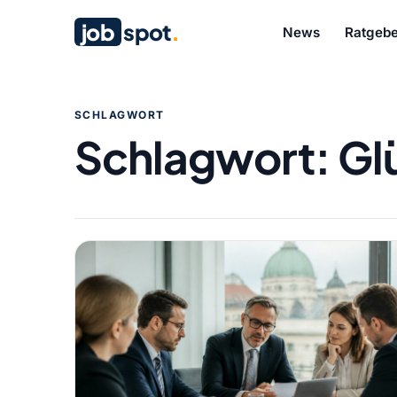
job
spot
.
News
Ratgebe
SCHLAGWORT
Schlagwort:
Gl