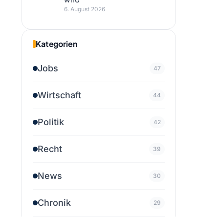
6. August 2026
Kategorien
Jobs
47
Wirtschaft
44
Politik
42
Recht
39
News
30
Chronik
29