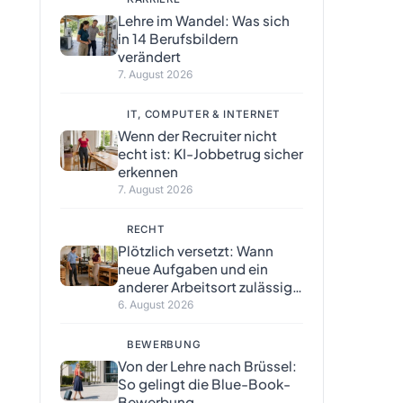
Lehre im Wandel: Was sich
in 14 Berufsbildern
verändert
7. August 2026
IT, COMPUTER & INTERNET
Wenn der Recruiter nicht
echt ist: KI-Jobbetrug sicher
erkennen
7. August 2026
RECHT
Plötzlich versetzt: Wann
neue Aufgaben und ein
anderer Arbeitsort zulässig
sind
6. August 2026
BEWERBUNG
Von der Lehre nach Brüssel:
So gelingt die Blue-Book-
Bewerbung