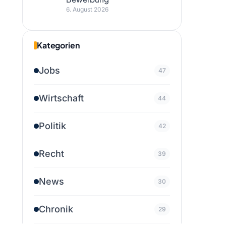
6. August 2026
Kategorien
Jobs
47
Wirtschaft
44
Politik
42
Recht
39
News
30
Chronik
29