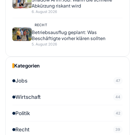
Abkürzung riskant wird
6. August 2026
RECHT
Betriebsausflug geplant: Was
Beschäftigte vorher klären sollten
5. August 2026
Kategorien
Jobs
47
Wirtschaft
44
Politik
42
Recht
39