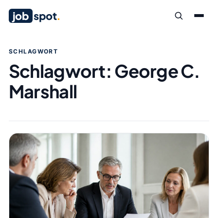
job
spot
.
SCHLAGWORT
Schlagwort:
George C.
Marshall