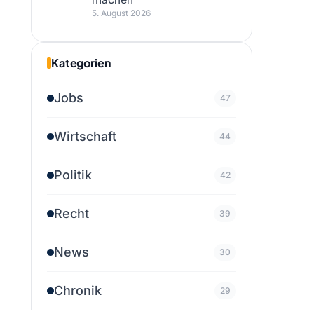
5. August 2026
Kategorien
Jobs
47
Wirtschaft
44
Politik
42
Recht
39
News
30
Chronik
29