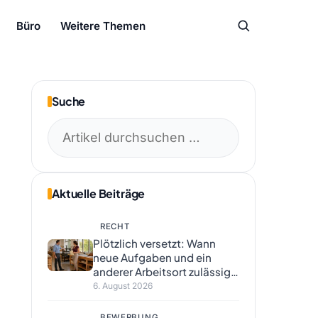
Büro
Weitere Themen
Suche
Suchen
nach:
Aktuelle Beiträge
RECHT
Plötzlich versetzt: Wann
neue Aufgaben und ein
anderer Arbeitsort zulässig
sind
6. August 2026
BEWERBUNG