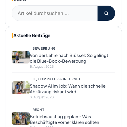
Suchen
nach:
Aktuelle Beiträge
BEWERBUNG
Von der Lehre nach Brüssel: So gelingt
die Blue-Book-Bewerbung
6. August 2026
IT, COMPUTER & INTERNET
Shadow AI im Job: Wann die schnelle
Abkürzung riskant wird
6. August 2026
RECHT
Betriebsausflug geplant: Was
Beschäftigte vorher klären sollten