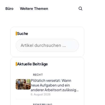
Büro
Weitere Themen
Suche
Suchen
nach:
Aktuelle Beiträge
RECHT
Plötzlich versetzt: Wann
neue Aufgaben und ein
anderer Arbeitsort zulässig
sind
6. August 2026
BEWERBUNG