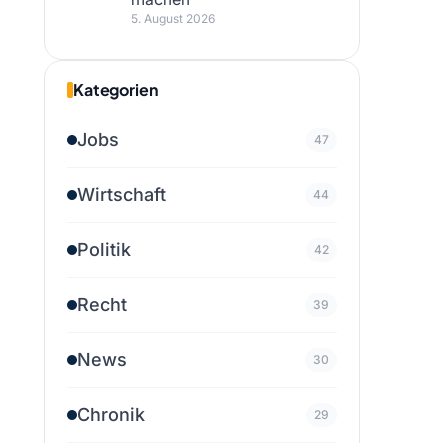
5. August 2026
Kategorien
Jobs
47
Wirtschaft
44
Politik
42
Recht
39
News
30
Chronik
29