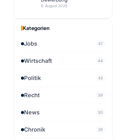
6. August 2026
Kategorien
Jobs
47
Wirtschaft
44
Politik
42
Recht
39
News
30
Chronik
29