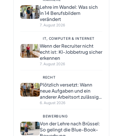
Lehre im Wandel: Was sich
in 14 Berufsbildern
verändert
7. August 2026
IT, COMPUTER & INTERNET
Wenn der Recruiter nicht
echt ist: KI-Jobbetrug sicher
erkennen
7. August 2026
RECHT
Plötzlich versetzt: Wann
neue Aufgaben und ein
anderer Arbeitsort zulässig
sind
6. August 2026
BEWERBUNG
Von der Lehre nach Brüssel:
So gelingt die Blue-Book-
Bewerbung