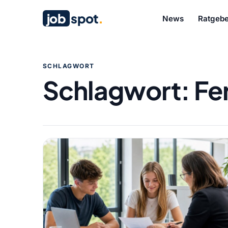
job
spot
.
News
Ratgebe
SCHLAGWORT
Schlagwort:
Fe