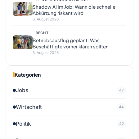
Shadow AI im Job: Wann die schnelle
Abkürzung riskant wird
6. August 2026
RECHT
Betriebsausflug geplant: Was
Beschäftigte vorher klären sollten
5. August 2026
Kategorien
Jobs
47
Wirtschaft
44
Politik
42