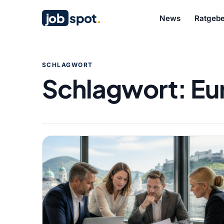
job
spot
.
News
Ratgebe
SCHLAGWORT
Schlagwort:
Eu