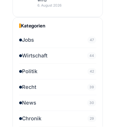
6. August 2026
Kategorien
Jobs
47
Wirtschaft
44
Politik
42
Recht
39
News
30
Chronik
29