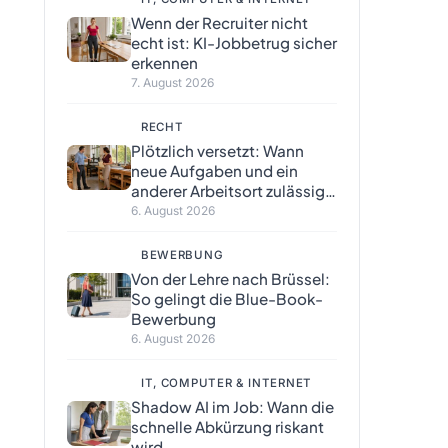
Wenn der Recruiter nicht
echt ist: KI-Jobbetrug sicher
erkennen
7. August 2026
RECHT
Plötzlich versetzt: Wann
neue Aufgaben und ein
anderer Arbeitsort zulässig
sind
6. August 2026
BEWERBUNG
Von der Lehre nach Brüssel:
So gelingt die Blue-Book-
Bewerbung
6. August 2026
IT, COMPUTER & INTERNET
Shadow AI im Job: Wann die
schnelle Abkürzung riskant
wird