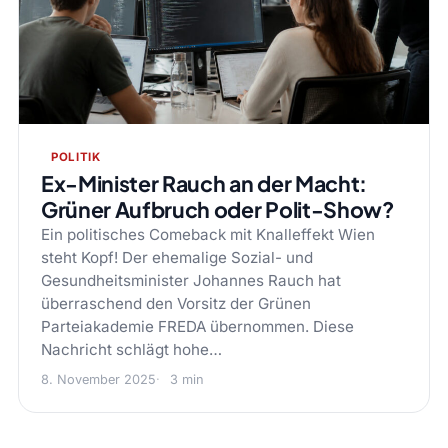
POLITIK
Ex-Minister Rauch an der Macht:
Grüner Aufbruch oder Polit-Show?
Ein politisches Comeback mit Knalleffekt Wien
steht Kopf! Der ehemalige Sozial- und
Gesundheitsminister Johannes Rauch hat
überraschend den Vorsitz der Grünen
Parteiakademie FREDA übernommen. Diese
Nachricht schlägt hohe…
8. November 2025
3 min