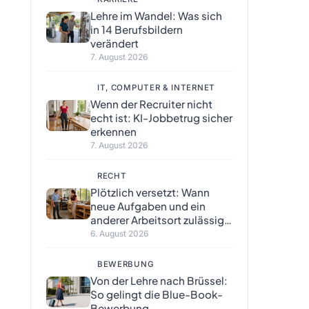
Lehre im Wandel: Was sich
in 14 Berufsbildern
verändert
7. August 2026
IT, COMPUTER & INTERNET
Wenn der Recruiter nicht
echt ist: KI-Jobbetrug sicher
erkennen
7. August 2026
RECHT
Plötzlich versetzt: Wann
neue Aufgaben und ein
anderer Arbeitsort zulässig
sind
6. August 2026
BEWERBUNG
Von der Lehre nach Brüssel:
So gelingt die Blue-Book-
Bewerbung