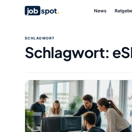
job
spot
.
News
Ratgebe
SCHLAGWORT
Schlagwort:
eS