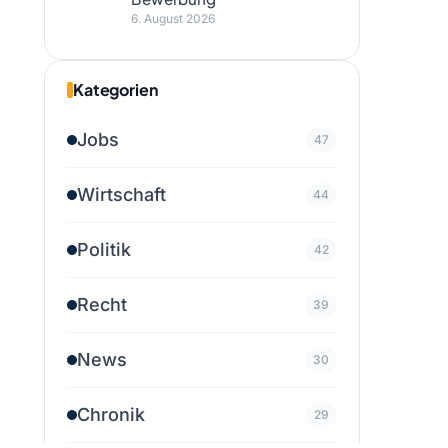
6. August 2026
Kategorien
Jobs
47
Wirtschaft
44
Politik
42
Recht
39
News
30
Chronik
29