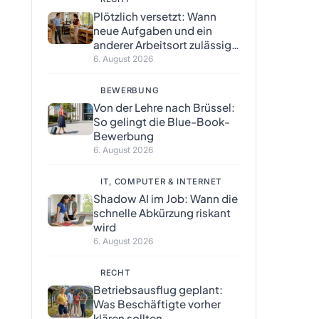
Plötzlich versetzt: Wann
neue Aufgaben und ein
anderer Arbeitsort zulässig
sind
6. August 2026
BEWERBUNG
Von der Lehre nach Brüssel:
So gelingt die Blue-Book-
Bewerbung
6. August 2026
IT, COMPUTER & INTERNET
Shadow AI im Job: Wann die
schnelle Abkürzung riskant
wird
6. August 2026
RECHT
Betriebsausflug geplant:
Was Beschäftigte vorher
klären sollten