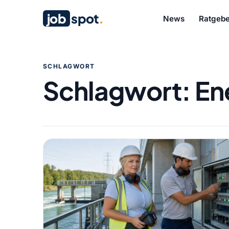
job
spot
.
News
Ratgebe
SCHLAGWORT
Schlagwort:
En