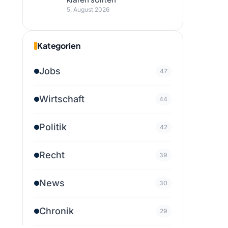
5. August 2026
Kategorien
Jobs
47
Wirtschaft
44
Politik
42
Recht
39
News
30
Chronik
29