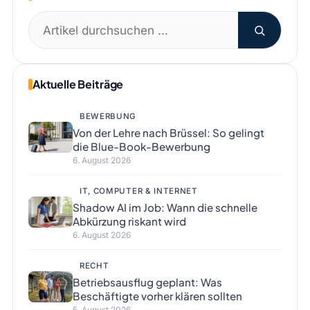
Suchen
nach:
Aktuelle Beiträge
BEWERBUNG
Von der Lehre nach Brüssel: So gelingt
die Blue-Book-Bewerbung
6. August 2026
IT, COMPUTER & INTERNET
Shadow AI im Job: Wann die schnelle
Abkürzung riskant wird
6. August 2026
RECHT
Betriebsausflug geplant: Was
Beschäftigte vorher klären sollten
5. August 2026