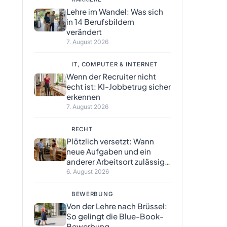
Lehre im Wandel: Was sich
in 14 Berufsbildern
verändert
7. August 2026
IT, COMPUTER & INTERNET
Wenn der Recruiter nicht
echt ist: KI-Jobbetrug sicher
erkennen
7. August 2026
RECHT
Plötzlich versetzt: Wann
neue Aufgaben und ein
anderer Arbeitsort zulässig
sind
6. August 2026
BEWERBUNG
Von der Lehre nach Brüssel:
So gelingt die Blue-Book-
Bewerbung