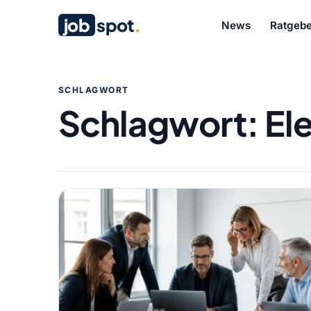
job
spot
.
News
Ratgebe
SCHLAGWORT
Schlagwort:
El