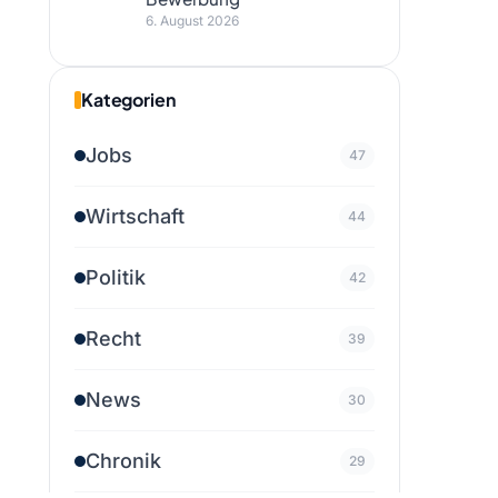
6. August 2026
Kategorien
Jobs
47
Wirtschaft
44
Politik
42
Recht
39
News
30
Chronik
29