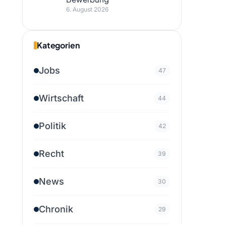
6. August 2026
Kategorien
Jobs
47
Wirtschaft
44
Politik
42
Recht
39
News
30
Chronik
29