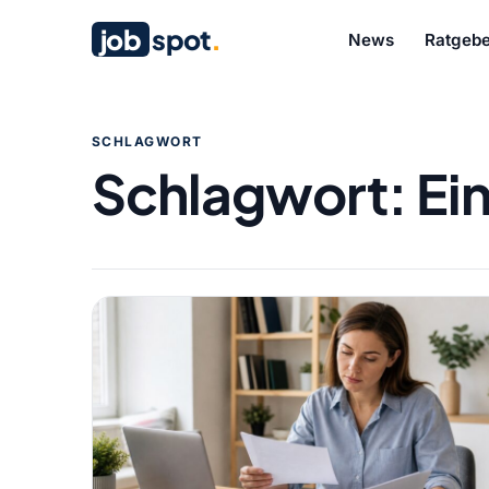
job
spot
.
News
Ratgebe
SCHLAGWORT
Schlagwort:
Ei