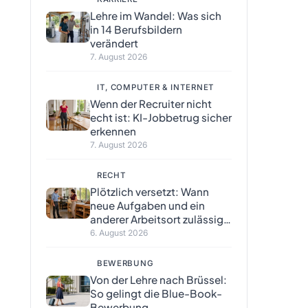
Lehre im Wandel: Was sich
in 14 Berufsbildern
verändert
7. August 2026
IT, COMPUTER & INTERNET
Wenn der Recruiter nicht
echt ist: KI-Jobbetrug sicher
erkennen
7. August 2026
RECHT
Plötzlich versetzt: Wann
neue Aufgaben und ein
anderer Arbeitsort zulässig
sind
6. August 2026
BEWERBUNG
Von der Lehre nach Brüssel:
So gelingt die Blue-Book-
Bewerbung