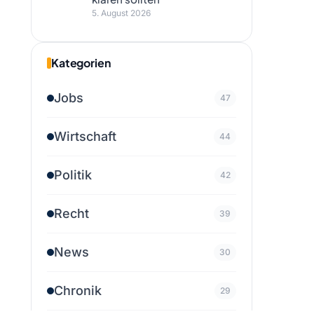
5. August 2026
Kategorien
Jobs
47
Wirtschaft
44
Politik
42
Recht
39
News
30
Chronik
29