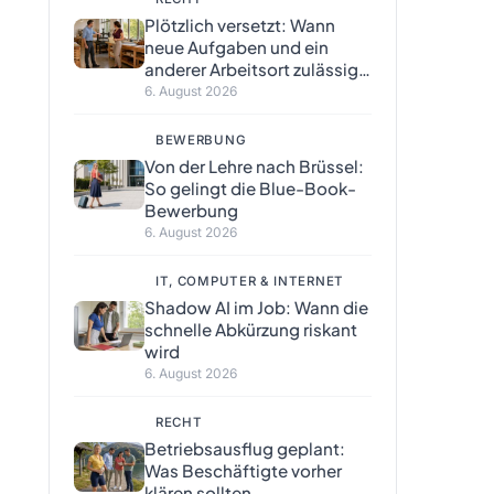
Plötzlich versetzt: Wann
neue Aufgaben und ein
anderer Arbeitsort zulässig
sind
6. August 2026
BEWERBUNG
Von der Lehre nach Brüssel:
So gelingt die Blue-Book-
Bewerbung
6. August 2026
IT, COMPUTER & INTERNET
Shadow AI im Job: Wann die
schnelle Abkürzung riskant
wird
6. August 2026
RECHT
Betriebsausflug geplant:
Was Beschäftigte vorher
klären sollten