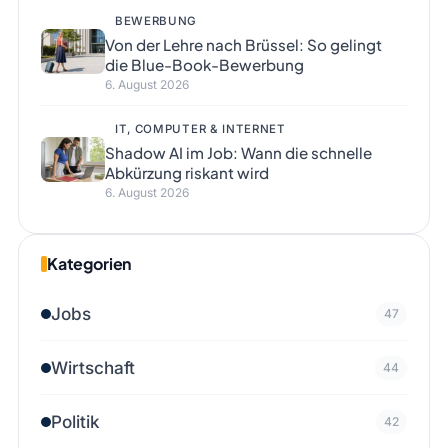
BEWERBUNG
Von der Lehre nach Brüssel: So gelingt
die Blue-Book-Bewerbung
6. August 2026
IT, COMPUTER & INTERNET
Shadow AI im Job: Wann die schnelle
Abkürzung riskant wird
6. August 2026
Kategorien
Jobs
47
Wirtschaft
44
Politik
42