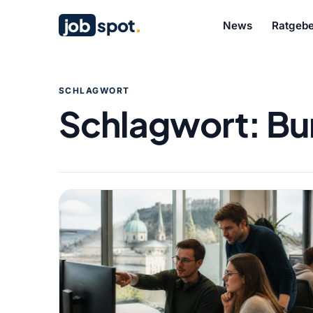
job
spot
.
News
Ratgebe
SCHLAGWORT
Schlagwort:
Bu