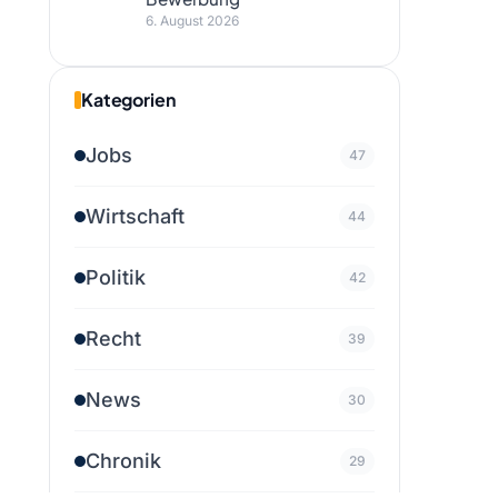
6. August 2026
Kategorien
Jobs
47
Wirtschaft
44
Politik
42
Recht
39
News
30
Chronik
29