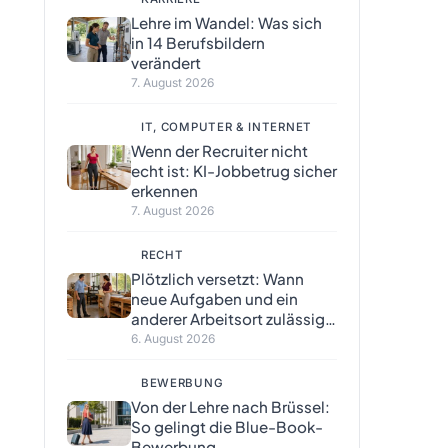
Lehre im Wandel: Was sich
in 14 Berufsbildern
verändert
7. August 2026
IT, COMPUTER & INTERNET
Wenn der Recruiter nicht
echt ist: KI-Jobbetrug sicher
erkennen
7. August 2026
RECHT
Plötzlich versetzt: Wann
neue Aufgaben und ein
anderer Arbeitsort zulässig
sind
6. August 2026
BEWERBUNG
Von der Lehre nach Brüssel:
So gelingt die Blue-Book-
Bewerbung