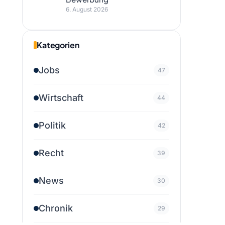
6. August 2026
Kategorien
Jobs
47
Wirtschaft
44
Politik
42
Recht
39
News
30
Chronik
29